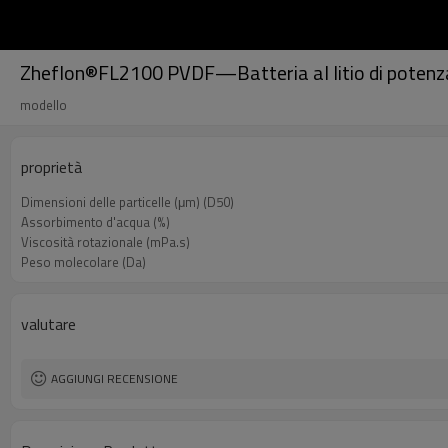
Zheflon®FL2100 PVDF—Batteria al litio di potenza
modello
proprietà
Dimensioni delle particelle (μm) (D50)
Assorbimento d'acqua (%)
Viscosità rotazionale (mPa.s)
Peso molecolare (Da)
valutare
AGGIUNGI RECENSIONE