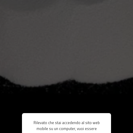
Rilevato che stai accedendo al sito web
mobile su un computer, vuoi essere