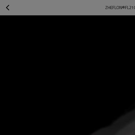
ZHEFLON®FL210