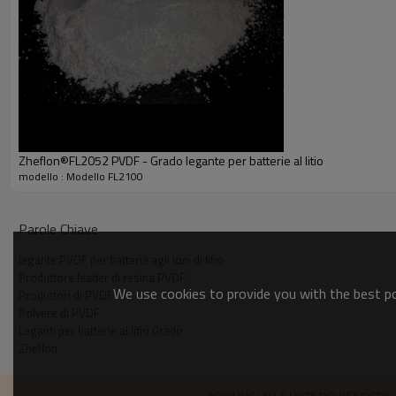
Zheflon®FL2052 PVDF - Grado legante per batterie al litio
modello : Modello FL2100
Parole Chiave
legante PVDF per batteria agli ioni di litio
Produttore leader di resina PVDF
We use cookies to provide you with the best pos
Produttori di PVDF
Polvere di PVDF
Leganti per batterie al litio Grado
Zheflon