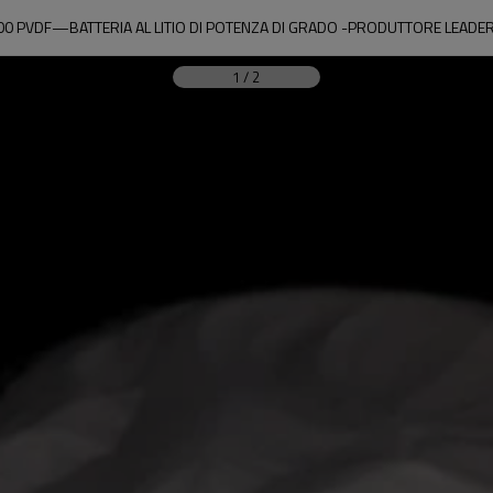
0 PVDF—BATTERIA AL LITIO DI POTENZA DI GRADO -PRODUTTORE LEADER 
1
/
2