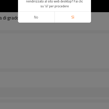
reindirizzato al sito web desktop? Fai clic
su 'sì' per procedere
 di grado -Produttore leader di resina PVDF
No
Sì